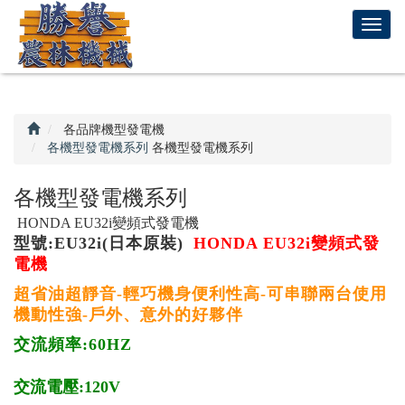
回
T
首
o
頁
g
g
l
e
各品牌機型發電機
n
各機型發電機系列
各機型發電機系列
a
v
各機型發電機系列
i
HONDA EU32i變頻式發電機
g
型號:EU32i(日本原裝)
HONDA EU32i變頻式發
a
電機
t
i
超省油超靜音-輕巧機身便利性高-可串聯兩台使用
o
機動性強-戶外、意外的好夥伴
n
交流頻率:60HZ
交流電壓:120V